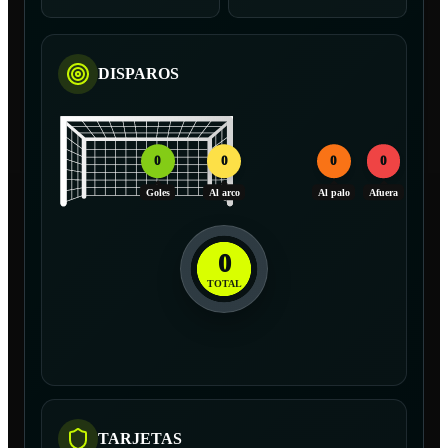
DISPAROS
0
0
0
0
Goles
Al arco
Al palo
Afuera
0
TOTAL
TARJETAS