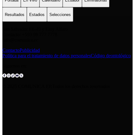
Portada
En Vivo
Calendario
Ecuador
Eliminatorias
Resultados
Estadios
Selecciones
San Salvador E6-49 y Eloy Alfaro
Contacto: +593 98 777 7778
info@comunica.ec
Contacto
Publicidad
Política para el tratamiento de datos personales
Código deontológico
Síguenos en:
© 2025 COMUNICA EP.Todos los derechos reservados