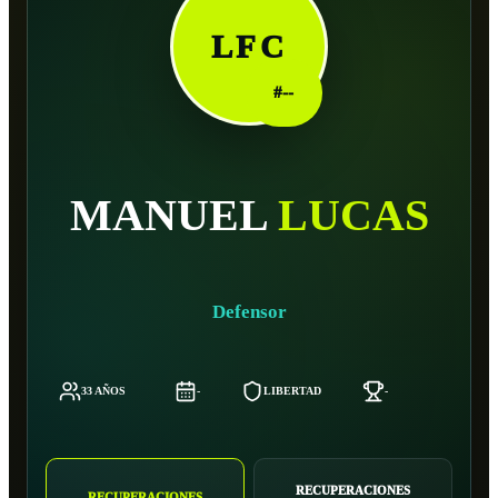
LFC
#
--
MANUEL
LUCAS
Defensor
33 AÑOS
-
LIBERTAD
-
-
RECUPERACIONES
RECUPERACIONES