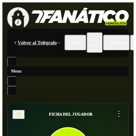
En
Volver al Telégrafo
Portada
Calendario
Vivo
Menu
...
FICHA DEL JUGADOR