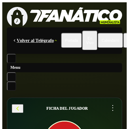
En
Volver al Telégrafo
Portada
Calendario
Vivo
Menu
...
FICHA DEL JUGADOR