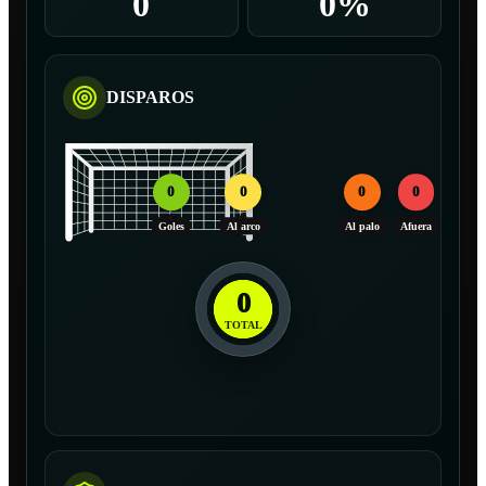
0
0%
DISPAROS
0
0
0
0
Goles
Al arco
Al palo
Afuera
0
TOTAL