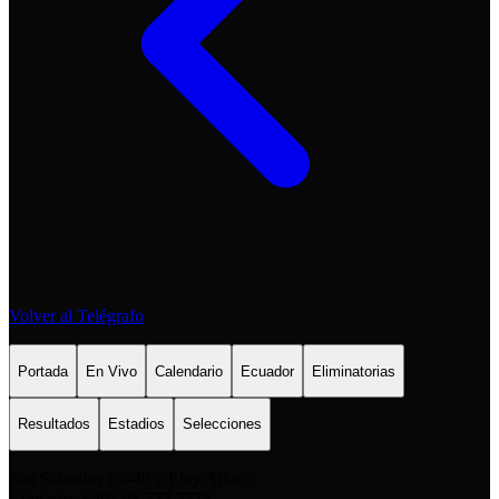
Volver al Telégrafo
Portada
En Vivo
Calendario
Ecuador
Eliminatorias
Resultados
Estadios
Selecciones
San Salvador E6-49 y Eloy Alfaro
Contacto: +593 98 777 7778