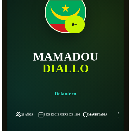
#
--
MAMADOU
DIALLO
Delantero
29 AÑOS
3 DE DICIEMBRE DE 1996
MAURITANIA
-