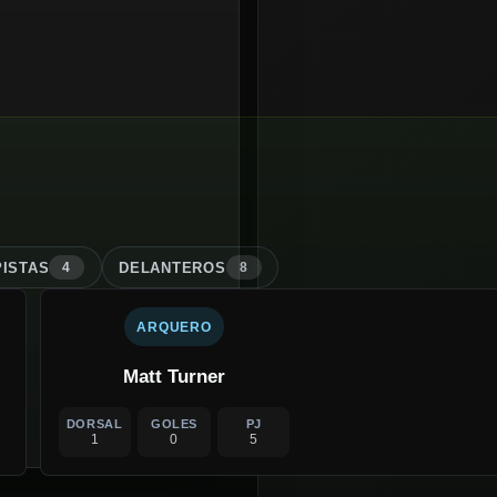
ISTA
S
DELANTERO
S
4
8
ARQUERO
Matt Turner
DORSAL
GOLES
PJ
1
0
5