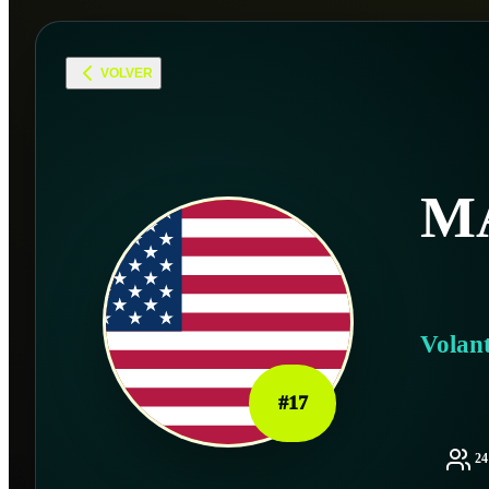
VOLVER
M
Volan
#
17
2