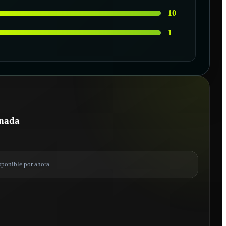
10
1
onada
sponible por ahora.