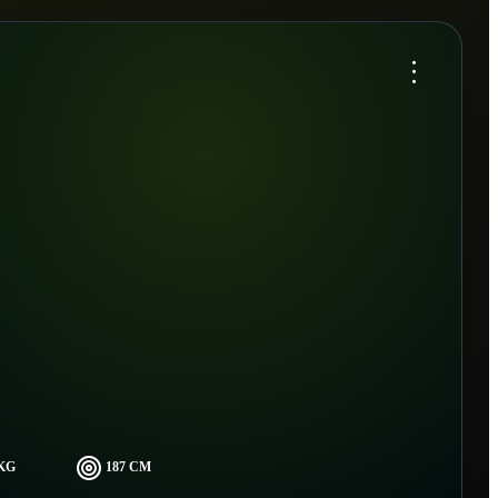
...
 KG
187 CM