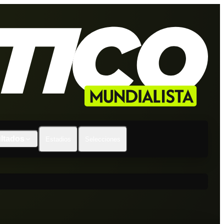
ltados
Estadios
Selecciones