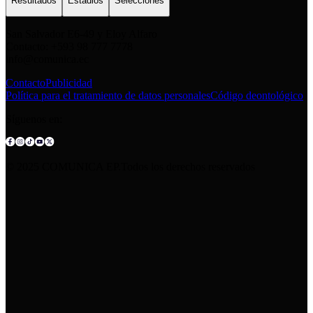
Resultados
Estadios
Selecciones
San Salvador E6-49 y Eloy Alfaro
Contacto: +593 98 777 7778
info@comunica.ec
Contacto
Publicidad
Política para el tratamiento de datos personales
Código deontológico
Síguenos en:
© 2025 COMUNICA EP.Todos los derechos reservados