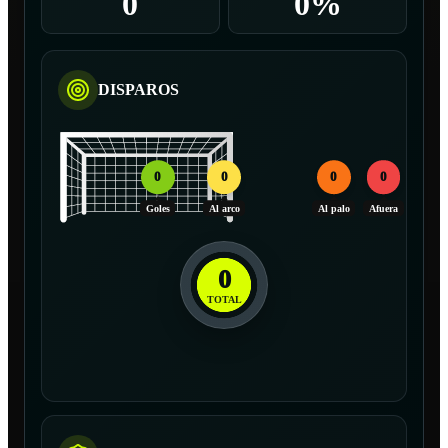
0
0%
DISPAROS
0
0
0
0
Goles
Al arco
Al palo
Afuera
0
TOTAL