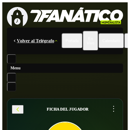
En
Volver al Telégrafo
Portada
Calendario
Vivo
Menu
...
FICHA DEL JUGADOR