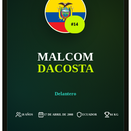
#
14
MALCOM
DACOSTA
Delantero
18 AÑOS
17 DE ABRIL DE 2008
ECUADOR
84 KG