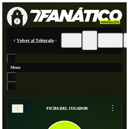
En
Volver al Telégrafo
Portada
Calendario
Vivo
Menu
...
FICHA DEL JUGADOR