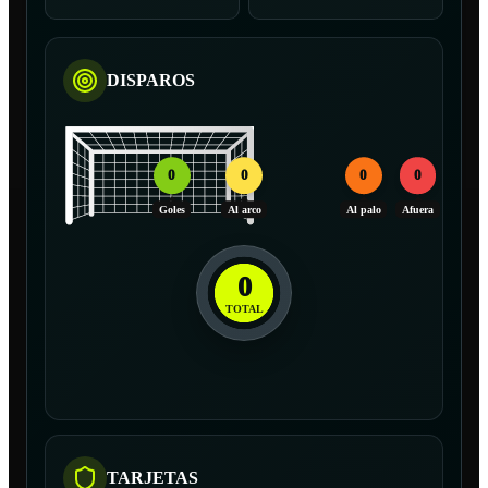
DISPAROS
0
0
0
0
Goles
Al arco
Al palo
Afuera
0
TOTAL
TARJETAS