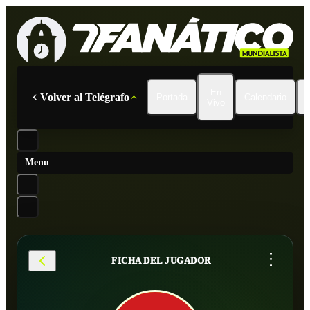
En
Volver al Telégrafo
Portada
Calendario
Vivo
Menu
...
FICHA DEL JUGADOR