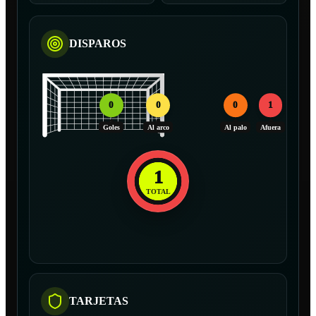
DISPAROS
0
0
0
1
Goles
Al arco
Al palo
Afuera
1
TOTAL
TARJETAS