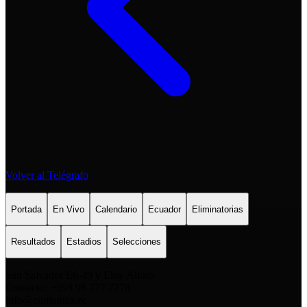
Volver al Telégrafo
Portada
En Vivo
Calendario
Ecuador
Eliminatorias
Resultados
Estadios
Selecciones
San Salvador E6-49 y Eloy Alfaro
Contacto: +593 98 777 7778
info@comunica.ec