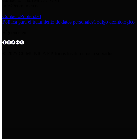
Contacto: +593 98 777 7778
info@comunica.ec
Contacto
Publicidad
Política para el tratamiento de datos personales
Código deontológico
Síguenos en:
© 2025 COMUNICA EP.Todos los derechos reservados