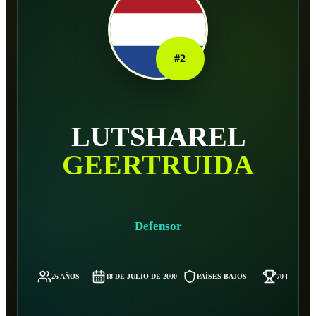
#
2
LUTSHAREL
GEERTRUIDA
Defensor
26 AÑOS
18 DE JULIO DE 2000
PAÍSES BAJOS
70 KG