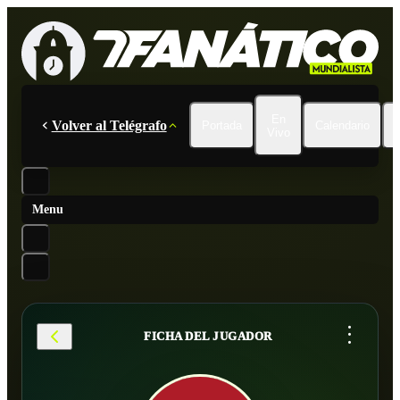
En
Volver al Telégrafo
Portada
Calendario
Vivo
Menu
...
FICHA DEL JUGADOR