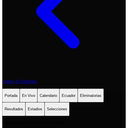
Volver al Telégrafo
Portada
En Vivo
Calendario
Ecuador
Eliminatorias
Resultados
Estadios
Selecciones
San Salvador E6-49 y Eloy Alfaro