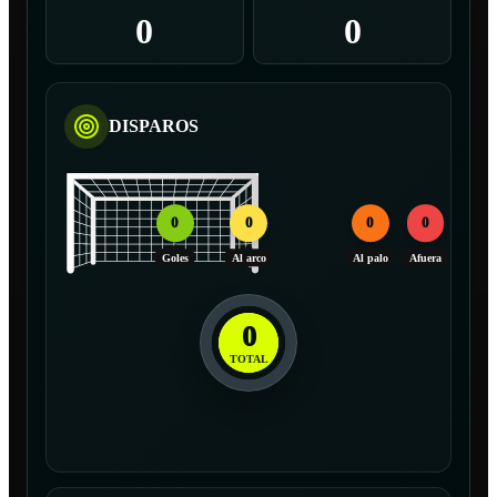
0
0
DISPAROS
0
0
0
0
Goles
Al arco
Al palo
Afuera
0
TOTAL