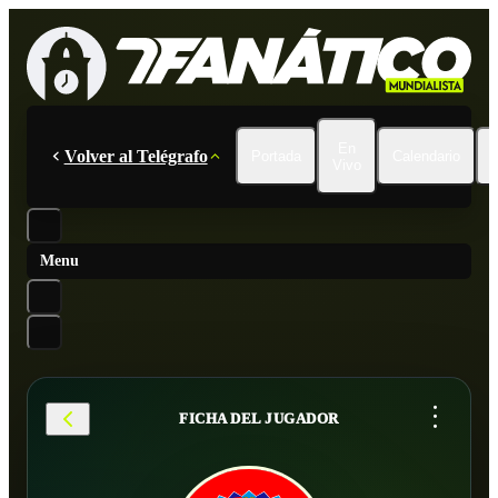
En
Volver al Telégrafo
Portada
Calendario
Vivo
Menu
...
FICHA DEL JUGADOR