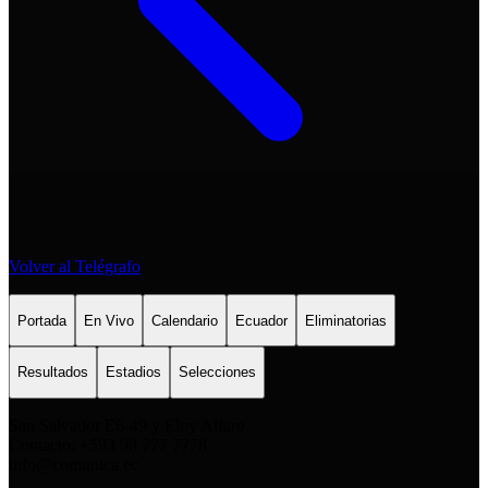
Volver al Telégrafo
Portada
En Vivo
Calendario
Ecuador
Eliminatorias
Resultados
Estadios
Selecciones
San Salvador E6-49 y Eloy Alfaro
Contacto: +593 98 777 7778
info@comunica.ec