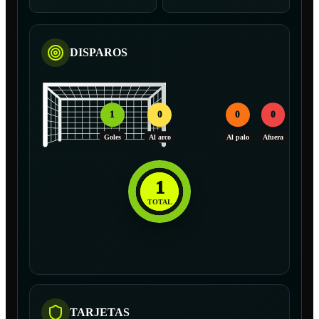
DISPAROS
1
0
0
0
Goles
Al arco
Al palo
Afuera
1
TOTAL
TARJETAS