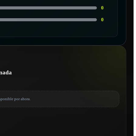
0
0
onada
sponible por ahora.