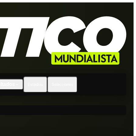
ltados
Estadios
Selecciones