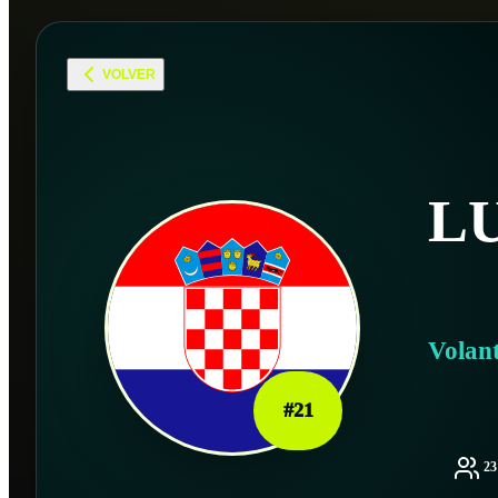
VOLVER
L
Volan
#
21
2