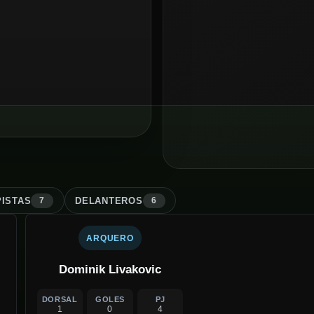
ISTA
S
DELANTERO
S
7
6
ARQUERO
Dominik Livakovic
DORSAL
GOLES
PJ
1
0
4