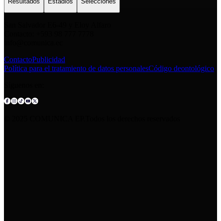
Resultados
Estadios
Selecciones
San Salvador E6-49 y Eloy Alfaro
Contacto: +593 98 777 7778
info@comunica.ec
Contacto
Publicidad
Política para el tratamiento de datos personales
Código deontológico
Síguenos en:
© 2025 COMUNICA EP.Todos los derechos reservados