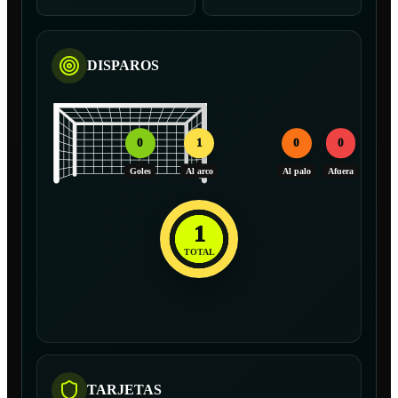
DISPAROS
0
1
0
0
Goles
Al arco
Al palo
Afuera
1
TOTAL
TARJETAS