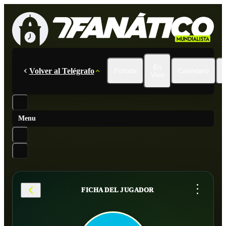
En
Volver al Telégrafo
Portada
Calendario
Vivo
Menu
...
FICHA DEL JUGADOR