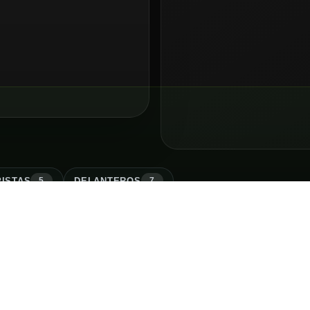
ISTA
S
DELANTERO
S
5
7