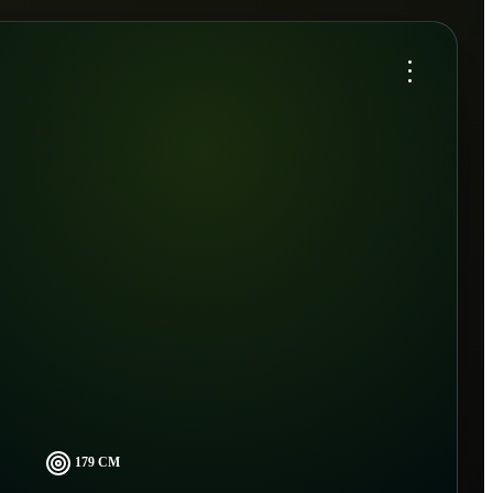
...
179 CM