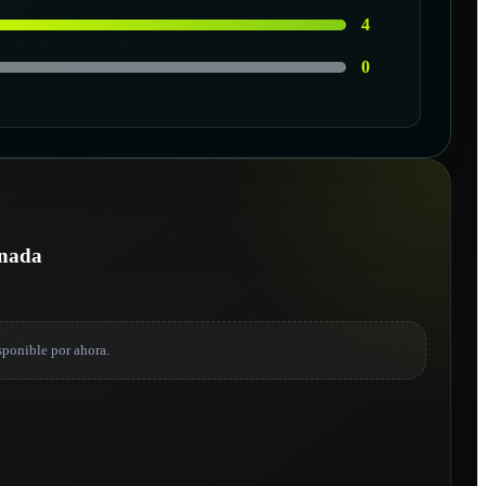
4
0
onada
sponible por ahora.