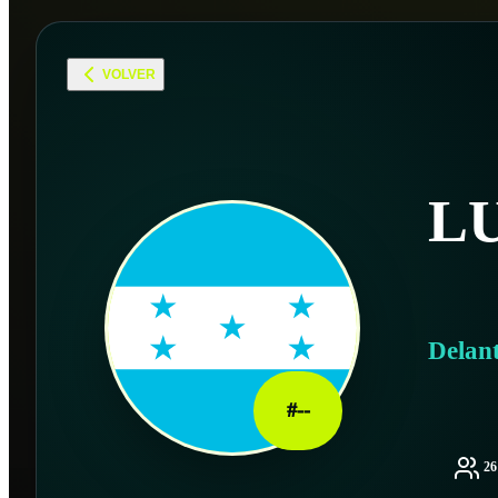
VOLVER
LU
Delan
#
--
2