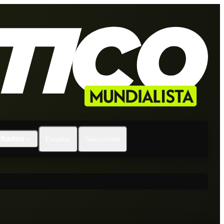
ltados
Estadios
Selecciones