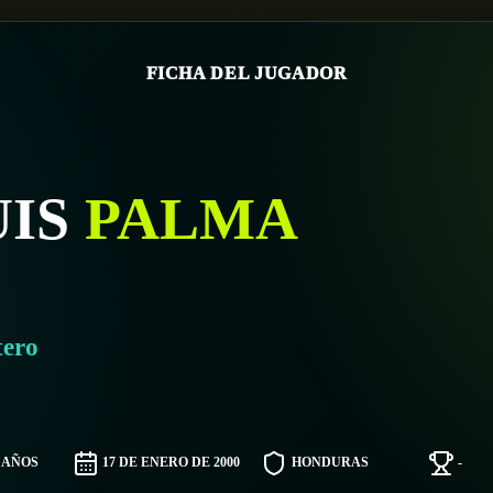
FICHA DEL JUGADOR
IS
PALMA
tero
6 AÑOS
17 DE ENERO DE 2000
HONDURAS
-