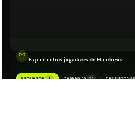
Explora otros jugadores de Honduras
ARQUERO
S
DEFENSA
S
CENTROCAMP
1
11
ARQUERO
Edrick Menjívar
DORSAL
GOLES
PJ
--
0
2