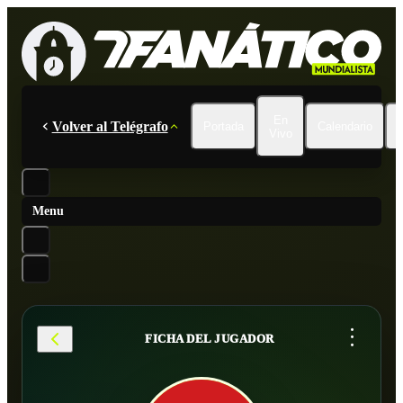
En
Volver al Telégrafo
Portada
Calendario
Vivo
Menu
...
FICHA DEL JUGADOR