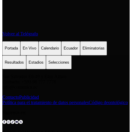
Volver al Telégrafo
Portada
En Vivo
Calendario
Ecuador
Eliminatorias
Resultados
Estadios
Selecciones
San Salvador E6-49 y Eloy Alfaro
Contacto: +593 98 777 7778
info@comunica.ec
Contacto
Publicidad
Política para el tratamiento de datos personales
Código deontológico
Síguenos en: