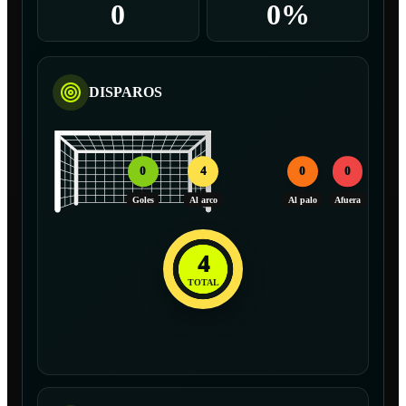
0
0%
DISPAROS
0
4
0
0
Goles
Al arco
Al palo
Afuera
4
TOTAL