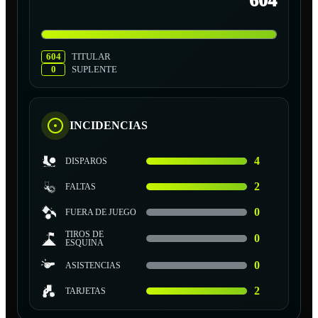
604
604
TITULAR
0
SUPLENTE
INCIDENCIAS
4
DISPAROS
2
FALTAS
0
FUERA DE JUEGO
TIROS DE
0
ESQUINA
0
ASISTENCIAS
2
TARJETAS