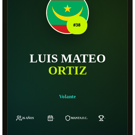
#
38
LUIS MATEO
ORTIZ
Volante
26 AÑOS
-
MANTA F.C.
-
-