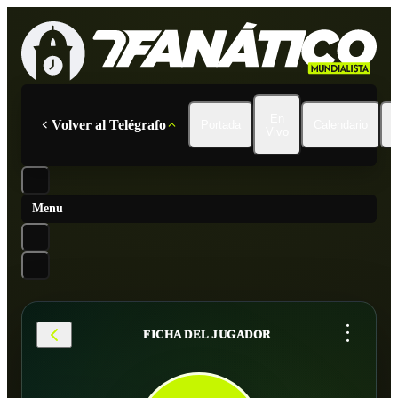
En
Volver al Telégrafo
Portada
Calendario
Vivo
Menu
...
FICHA DEL JUGADOR