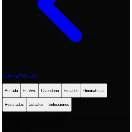
Volver al Telégrafo
Portada
En Vivo
Calendario
Ecuador
Eliminatorias
Resultados
Estadios
Selecciones
San Salvador E6-49 y Eloy Alfaro
Contacto: +593 98 777 7778
info@comunica.ec