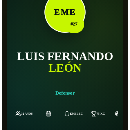
EME
#
27
LUIS FERNANDO
LEÓN
Defensor
32 AÑOS
-
EMELEC
75 KG
184 C