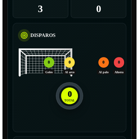
3
0
DISPAROS
0
0
0
0
Goles
Al arco
Al palo
Afuera
0
TOTAL