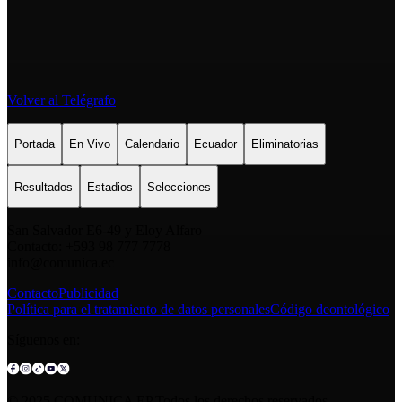
Volver al Telégrafo
Portada
En Vivo
Calendario
Ecuador
Eliminatorias
Resultados
Estadios
Selecciones
San Salvador E6-49 y Eloy Alfaro
Contacto: +593 98 777 7778
info@comunica.ec
Contacto
Publicidad
Política para el tratamiento de datos personales
Código deontológico
Síguenos en:
© 2025 COMUNICA EP.Todos los derechos reservados