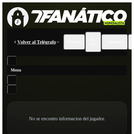
En
Volver al Telégrafo
Portada
Calendario
Vivo
Menu
No se encontro informacion del jugador.