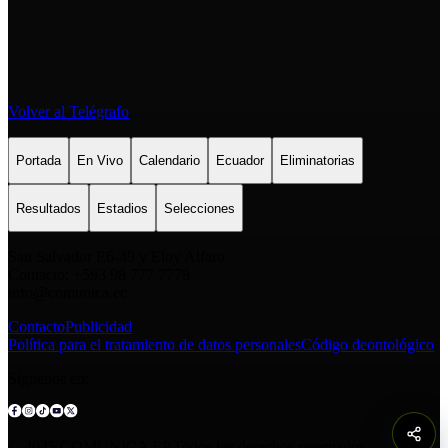
Volver al Telégrafo
Portada
En Vivo
Calendario
Ecuador
Eliminatorias
Resultados
Estadios
Selecciones
San Salvador E6-49 y Eloy Alfaro
Contacto: +593 98 777 7778
info@comunica.ec
Contacto
Publicidad
Política para el tratamiento de datos personales
Código deontológico
Síguenos en:
© 2025 COMUNICA EP.Todos los derechos reservados