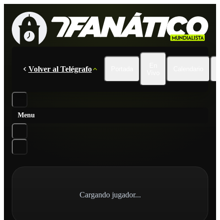
En
Volver al Telégrafo
Portada
Calendario
Vivo
Menu
Cargando jugador...