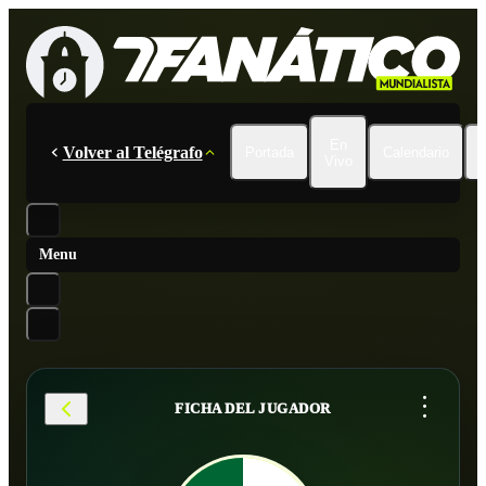
En
Volver al Telégrafo
Portada
Calendario
Vivo
Menu
...
FICHA DEL JUGADOR