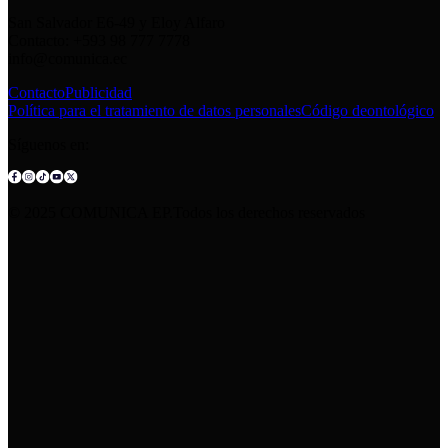
San Salvador E6-49 y Eloy Alfaro
Contacto: +593 98 777 7778
info@comunica.ec
Contacto
Publicidad
Política para el tratamiento de datos personales
Código deontológico
Síguenos en:
© 2025 COMUNICA EP.Todos los derechos reservados