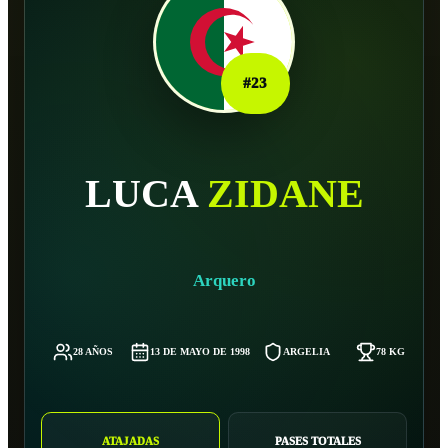
#
23
LUCA
ZIDANE
Arquero
28 AÑOS
13 DE MAYO DE 1998
ARGELIA
78 KG
ATAJADAS
PASES TOTALES