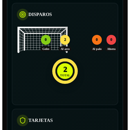
DISPAROS
0
2
0
0
Goles
Al arco
Al palo
Afuera
2
TOTAL
TARJETAS