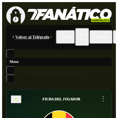
En
Volver al Telégrafo
Portada
Calendario
Vivo
Menu
...
FICHA DEL JUGADOR