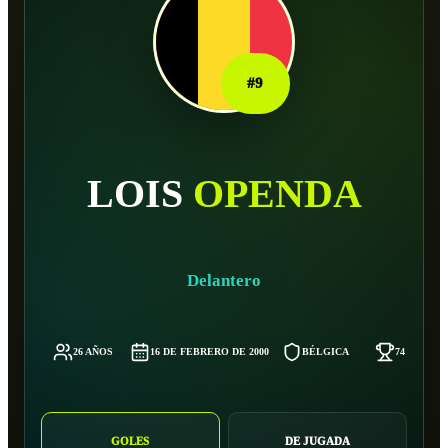
#
9
LOIS
OPENDA
Delantero
26 AÑOS
16 DE FEBRERO DE 2000
BÉLGICA
74 KG
GOLES
DE JUGADA