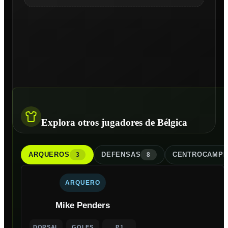
Explora otros jugadores de Bélgica
ARQUERO
S
DEFENSA
S
CENTROCAMPI
3
8
ARQUERO
Mike Penders
DORSAL
GOLES
PJ