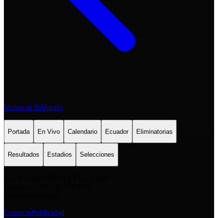
Volver al Telégrafo
Portada
En Vivo
Calendario
Ecuador
Eliminatorias
Resultados
Estadios
Selecciones
San Salvador E6-49 y Eloy Alfaro
Contacto: +593 98 777 7778
info@comunica.ec
Contacto
Publicidad