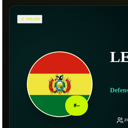
VOLVER
L
Defen
#
--
2