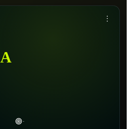
...
LA
-