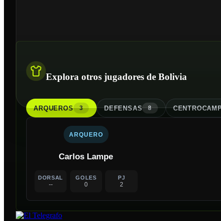
Explora otros jugadores de Bolivia
ARQUERO
S
DEFENSA
S
CENTROCAMP
3
8
ARQUERO
Carlos Lampe
DORSAL
GOLES
PJ
--
0
2