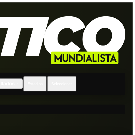
ltados
Estadios
Selecciones