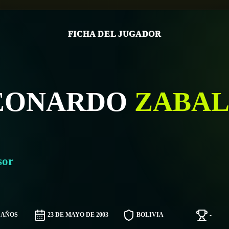
FICHA DEL JUGADOR
EONARDO
ZABA
sor
3 AÑOS
23 DE MAYO DE 2003
BOLIVIA
-