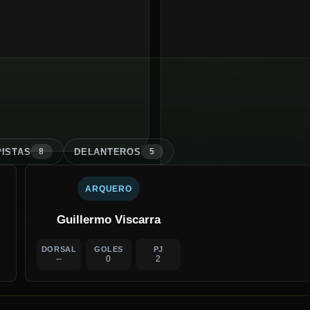
ISTA
S
DELANTERO
S
8
5
ARQUERO
Guillermo Viscarra
DORSAL
GOLES
PJ
--
0
2