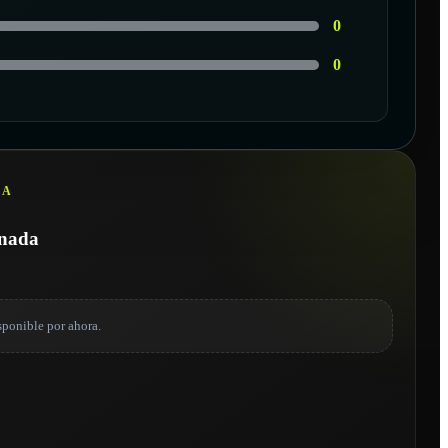
0
0
LA
onada
sponible por ahora.