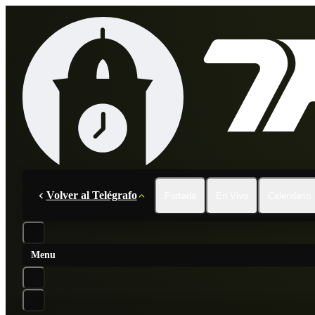
Volver al Telégrafo
Portada
En Vivo
Calendario
Menu