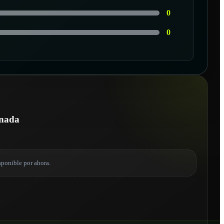
0
0
onada
sponible por ahora.