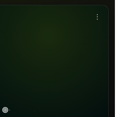
...
-