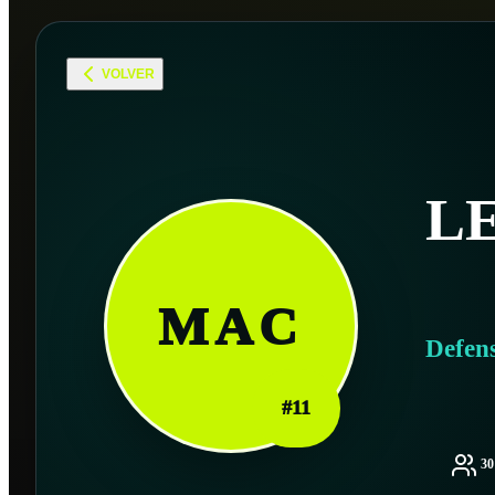
VOLVER
L
MAC
Defen
#
11
3