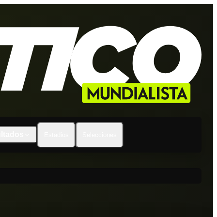
ltados
Estadios
Selecciones