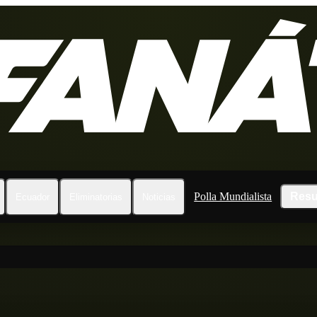
Polla Mundialista
Resu
Ecuador
Eliminatorias
Noticias