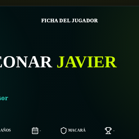
FICHA DEL JUGADOR
EONAR
JAVIER
sor
0 AÑOS
-
MACARÁ
-