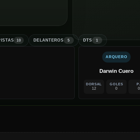
ISTA
S
DELANTERO
S
DT
S
10
5
1
ARQUERO
Darwin Cuero
DORSAL
GOLES
P
12
0
0