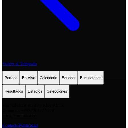
Volver al Telégrafo
Portada
En Vivo
Calendario
Ecuador
Eliminatorias
Resultados
Estadios
Selecciones
San Salvador E6-49 y Eloy Alfaro
Contacto: +593 98 777 7778
info@comunica.ec
Contacto
Publicidad