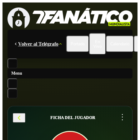
En
Volver al Telégrafo
Portada
Calendario
Vivo
Menu
...
FICHA DEL JUGADOR