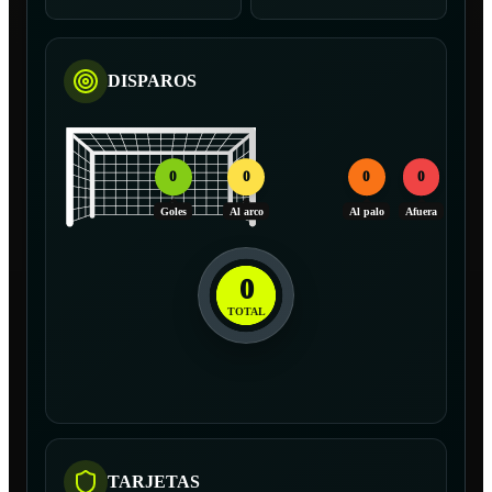
DISPAROS
0
0
0
0
Goles
Al arco
Al palo
Afuera
0
TOTAL
TARJETAS