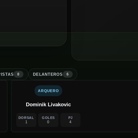
ISTA
S
DELANTERO
S
8
6
ARQUERO
Dominik Livakovic
DORSAL
GOLES
PJ
1
0
4