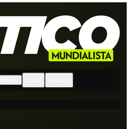
ltados
Estadios
Selecciones