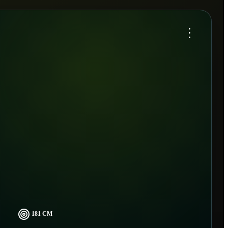
...
181 CM