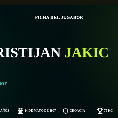
FICHA DEL JUGADOR
RISTIJAN
JAKIC
sor
9 AÑOS
14 DE MAYO DE 1997
CROACIA
75 KG