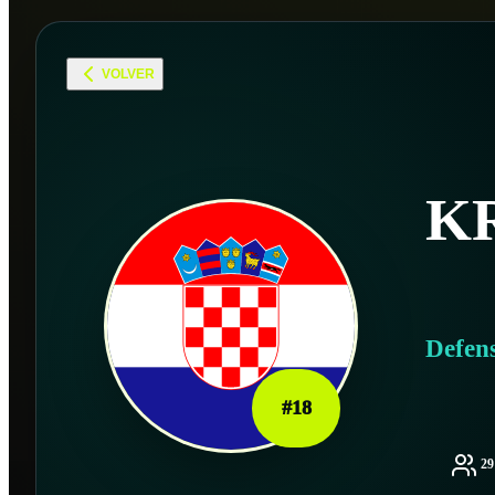
VOLVER
K
Defen
#
18
2