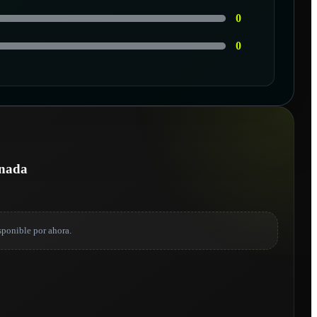
0
0
onada
sponible por ahora.