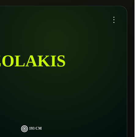
...
ZOLAKIS
193 CM