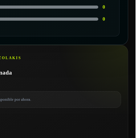
0
0
ZOLAKIS
onada
sponible por ahora.