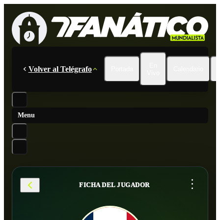
En
Volver al Telégrafo
Portada
Calendario
Vivo
Menu
...
FICHA DEL JUGADOR