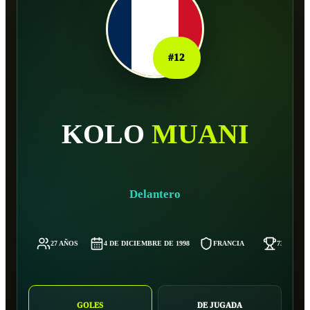
#
12
KOLO
MUANI
Delantero
27 AÑOS
4 DE DICIEMBRE DE 1998
FRANCIA
73 KG
GOLES
DE JUGADA