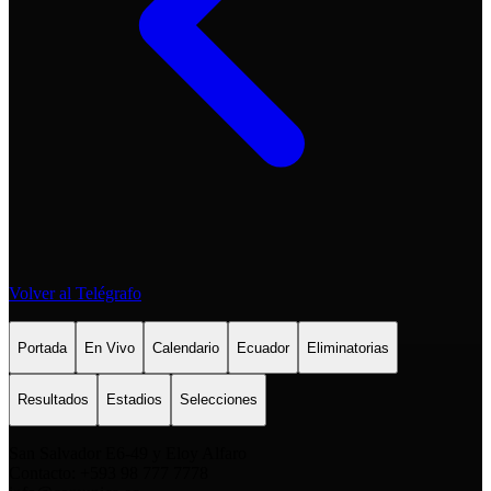
Volver al Telégrafo
Portada
En Vivo
Calendario
Ecuador
Eliminatorias
Resultados
Estadios
Selecciones
San Salvador E6-49 y Eloy Alfaro
Contacto: +593 98 777 7778