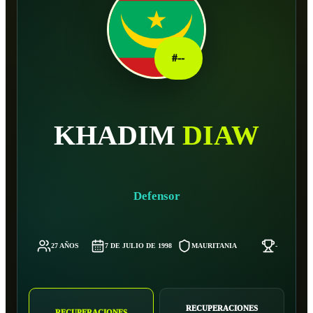
#
--
KHADIM
DIAW
Defensor
27 AÑOS
7 DE JULIO DE 1998
MAURITANIA
-
RECUPERACIONES
RECUPERACIONES