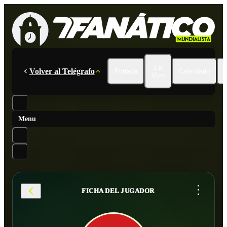
En
Volver al Telégrafo
Portada
Calendario
Vivo
Menu
...
FICHA DEL JUGADOR