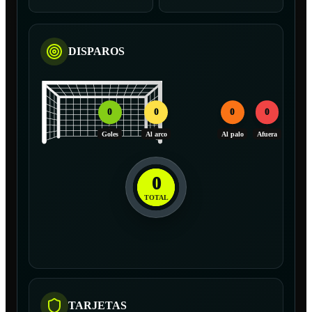
DISPAROS
0
0
0
0
Goles
Al arco
Al palo
Afuera
0
TOTAL
TARJETAS