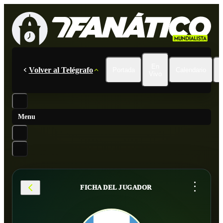
En
Volver al Telégrafo
Portada
Calendario
Vivo
Menu
...
FICHA DEL JUGADOR