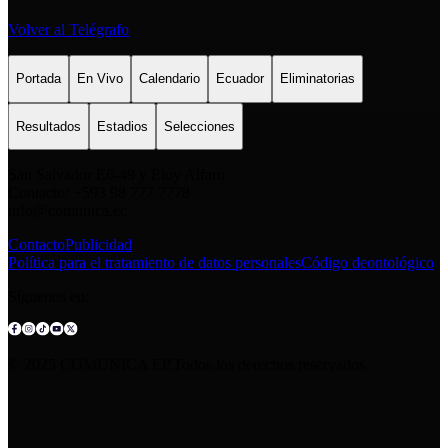
Volver al Telégrafo
Portada
En Vivo
Calendario
Ecuador
Eliminatorias
Resultados
Estadios
Selecciones
San Salvador E6-49 y Eloy Alfaro
Contacto: +593 98 777 7778
info@comunica.ec
Contacto
Publicidad
Política para el tratamiento de datos personales
Código deontológico
Síguenos en:
© 2025 COMUNICA EP.Todos los derechos reservados