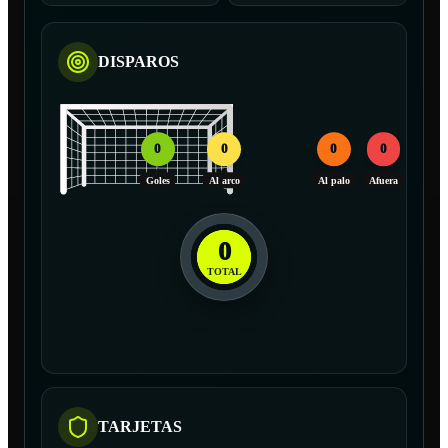
DISPAROS
0
0
0
0
Goles
Al arco
Al palo
Afuera
0
TOTAL
TARJETAS