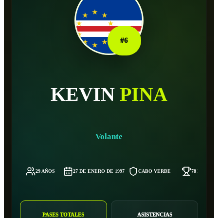
#
6
KEVIN
PINA
Volante
29 AÑOS
27 DE ENERO DE 1997
CABO VERDE
78 KG
PASES TOTALES
ASISTENCIAS