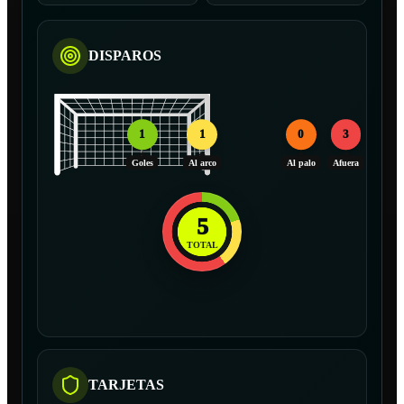
DISPAROS
1
1
0
3
Goles
Al arco
Al palo
Afuera
5
TOTAL
TARJETAS