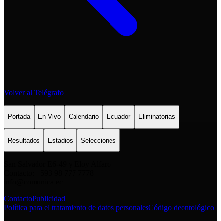
Volver al Telégrafo
Portada
En Vivo
Calendario
Ecuador
Eliminatorias
Resultados
Estadios
Selecciones
San Salvador E6-49 y Eloy Alfaro
Contacto: +593 98 777 7778
info@comunica.ec
Contacto
Publicidad
Política para el tratamiento de datos personales
Código deontológico