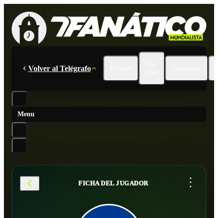
En
Volver al Telégrafo
Portada
Calendario
Vivo
Menu
...
FICHA DEL JUGADOR