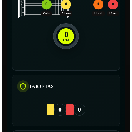
0
0
0
0
Goles
Al arco
Al palo
Afuera
0
TOTAL
TARJETAS
0
0