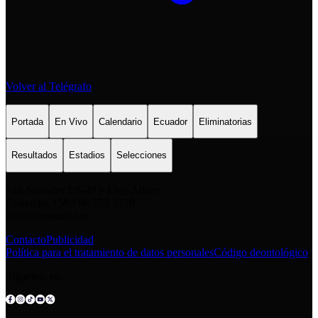
Volver al Telégrafo
Portada
En Vivo
Calendario
Ecuador
Eliminatorias
Resultados
Estadios
Selecciones
San Salvador E6-49 y Eloy Alfaro
Contacto: +593 98 777 7778
info@comunica.ec
Contacto
Publicidad
Política para el tratamiento de datos personales
Código deontológico
Síguenos en: