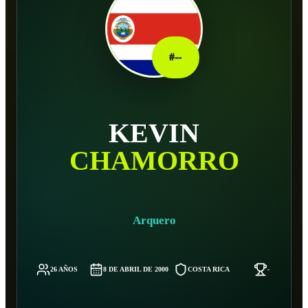
#
--
KEVIN
CHAMORRO
Arquero
26 AÑOS
8 DE ABRIL DE 2000
COSTA RICA
-