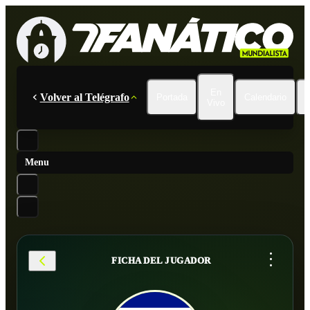
En
Volver al Telégrafo
Portada
Calendario
Vivo
Menu
...
FICHA DEL JUGADOR