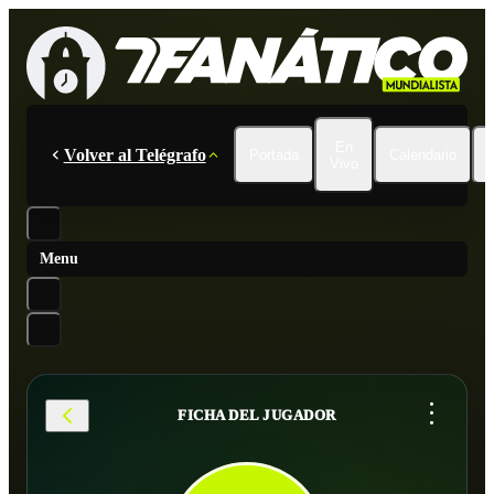
En
Volver al Telégrafo
Portada
Calendario
Vivo
Menu
...
FICHA DEL JUGADOR