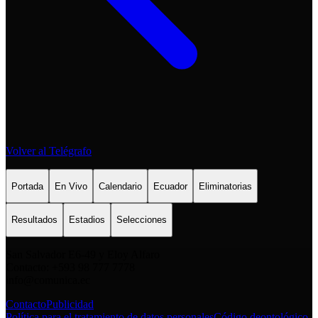
Volver al Telégrafo
Portada
En Vivo
Calendario
Ecuador
Eliminatorias
Resultados
Estadios
Selecciones
San Salvador E6-49 y Eloy Alfaro
Contacto: +593 98 777 7778
info@comunica.ec
Contacto
Publicidad
Política para el tratamiento de datos personales
Código deontológico