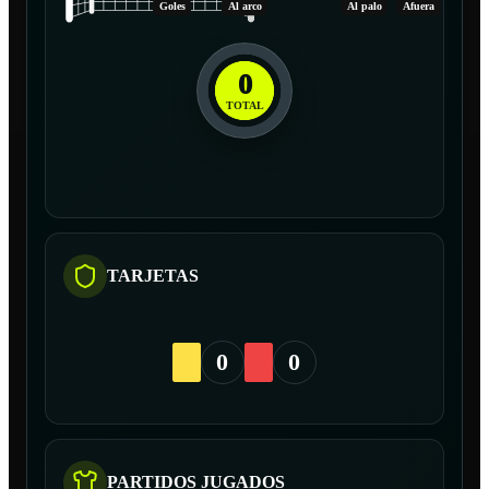
Goles
Al arco
Al palo
Afuera
0
TOTAL
TARJETAS
0
0
PARTIDOS JUGADOS