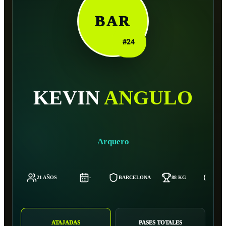
BAR
#
24
KEVIN
ANGULO
Arquero
21 AÑOS
-
BARCELONA
88 KG
189 
ATAJADAS
PASES TOTALES