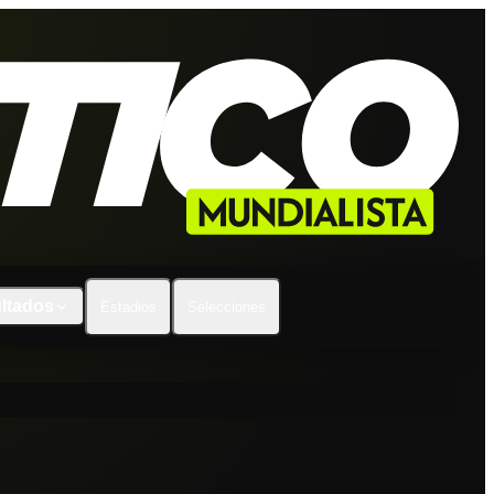
ltados
Estadios
Selecciones