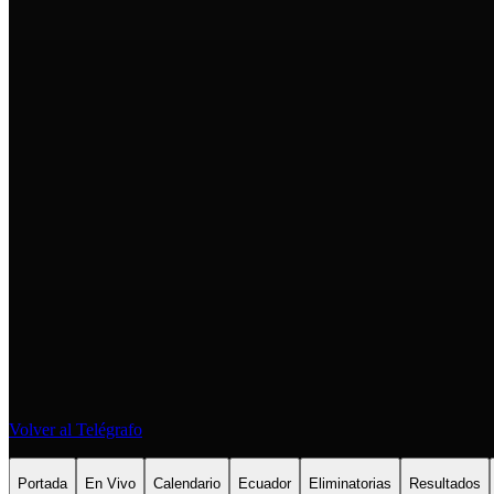
Volver al Telégrafo
Portada
En Vivo
Calendario
Ecuador
Eliminatorias
Resultados