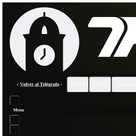
Volver al Telégrafo
Portada
En Vivo
Calendario
Menu