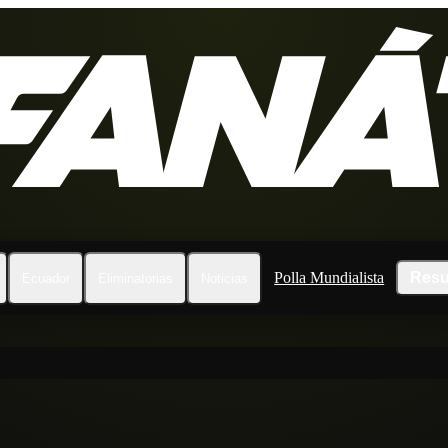
Polla Mundialista
Resu
Ecuador
Eliminatorias
Noticias