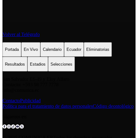
Volver al Telégrafo
Portada
En Vivo
Calendario
Ecuador
Eliminatorias
Resultados
Estadios
Selecciones
San Salvador E6-49 y Eloy Alfaro
Contacto: +593 98 777 7778
info@comunica.ec
Contacto
Publicidad
Política para el tratamiento de datos personales
Código deontológico
Síguenos en:
© 2025 COMUNICA EP.Todos los derechos reservados