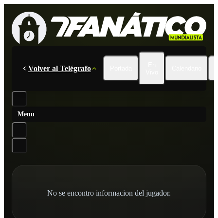
En
Volver al Telégrafo
Portada
Calendario
Vivo
Menu
No se encontro informacion del jugador.