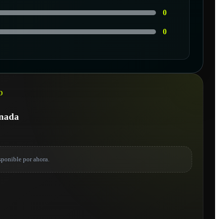
0
0
D
onada
sponible por ahora.