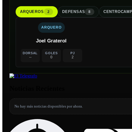
ARQUERO
S
DEFENSA
S
CENTROCAMP
2
8
ARQUERO
Joel Graterol
DORSAL
GOLES
PJ
--
0
2
Noticias Recientes
No hay más noticias disponibles por ahora.