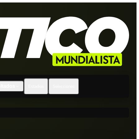
ltados
Estadios
Selecciones