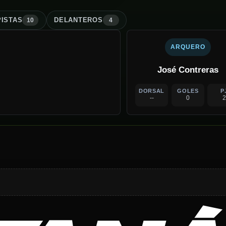
ISTA
S
DELANTERO
S
10
4
ARQUERO
José Contreras
DORSAL
GOLES
P
--
0
2