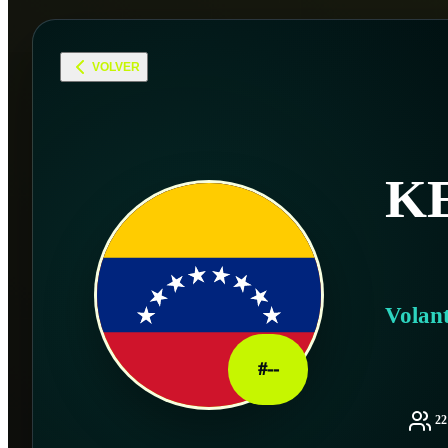
VOLVER
K
Volan
#
--
2