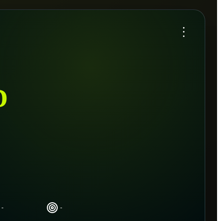
...
D
-
-