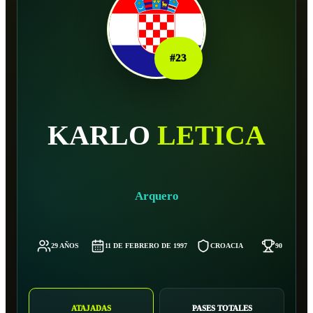
#
23
KARLO
LETICA
Arquero
29 AÑOS
11 DE FEBRERO DE 1997
CROACIA
90 KG
ATAJADAS
PASES TOTALES