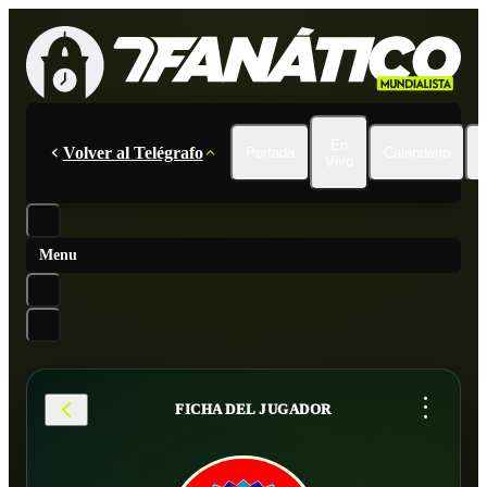
En
Volver al Telégrafo
Portada
Calendario
Vivo
Menu
...
FICHA DEL JUGADOR