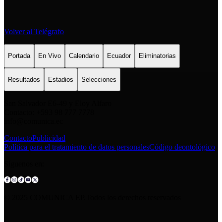
Volver al Telégrafo
Portada
En Vivo
Calendario
Ecuador
Eliminatorias
Resultados
Estadios
Selecciones
San Salvador E6-49 y Eloy Alfaro
Contacto: +593 98 777 7778
info@comunica.ec
Contacto
Publicidad
Política para el tratamiento de datos personales
Código deontológico
Síguenos en:
© 2025 COMUNICA EP.Todos los derechos reservados