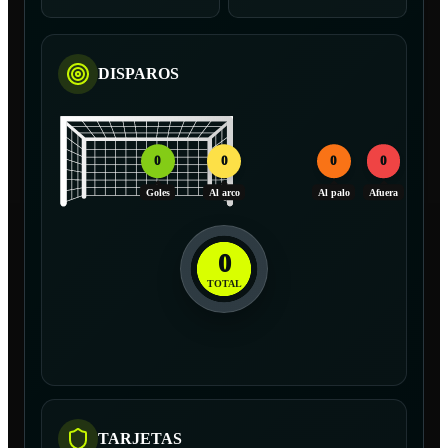
DISPAROS
0
0
0
0
Goles
Al arco
Al palo
Afuera
0
TOTAL
TARJETAS