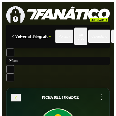
En
Volver al Telégrafo
Portada
Calendario
Vivo
Menu
...
FICHA DEL JUGADOR