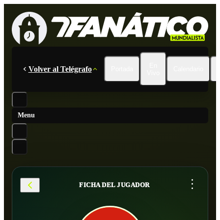
En
Volver al Telégrafo
Portada
Calendario
Vivo
Menu
...
FICHA DEL JUGADOR