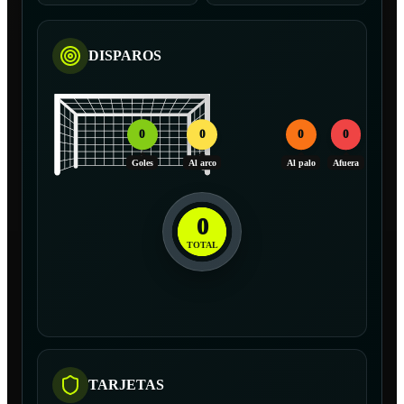
DISPAROS
0
0
0
0
Goles
Al arco
Al palo
Afuera
0
TOTAL
TARJETAS