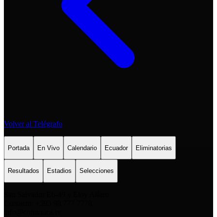
Volver al Telégrafo
Portada
En Vivo
Calendario
Ecuador
Eliminatorias
Resultados
Estadios
Selecciones
San Salvador E6-49 y Eloy Alfaro
Contacto: +593 98 777 7778
info@comunica.ec