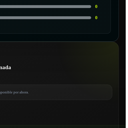
0
0
onada
sponible por ahora.