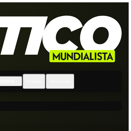
ltados
Estadios
Selecciones