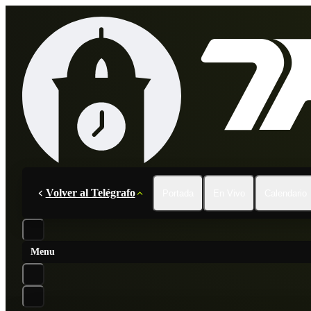
Volver al Telégrafo
Portada
En Vivo
Calendario
Menu