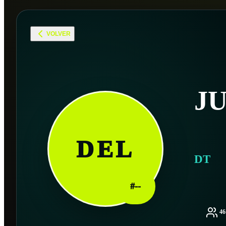
VOLVER
J
DEL
DT
#
--
4