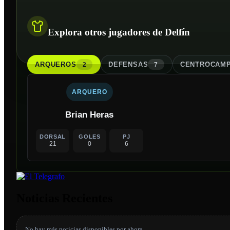
Explora otros jugadores de Delfín
ARQUERO
S
DEFENSA
S
CENTROCAMP
2
7
ARQUERO
Brian Heras
DORSAL
GOLES
PJ
21
0
6
Noticias Recientes
No hay más noticias disponibles por ahora.