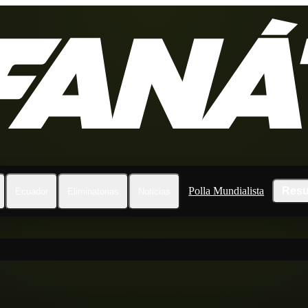
Polla Mundialista
Resu
Ecuador
Eliminatorias
Noticias