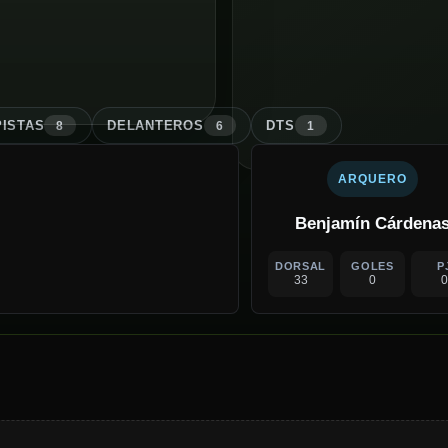
ISTA
S
DELANTERO
S
DT
S
8
6
1
ARQUERO
Benjamín Cárdena
DORSAL
GOLES
P
33
0
0