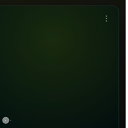
...
-