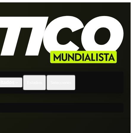
ltados
Estadios
Selecciones