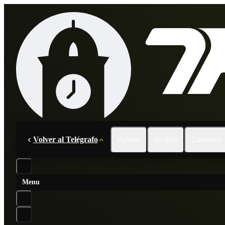
Volver al Telégrafo
Portada
En Vivo
Calendario
Menu