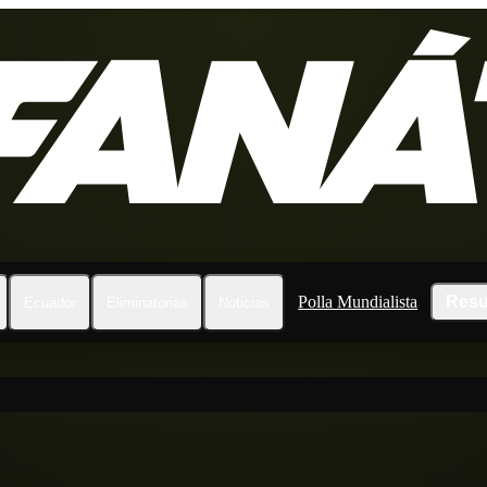
Polla Mundialista
Resu
Ecuador
Eliminatorias
Noticias