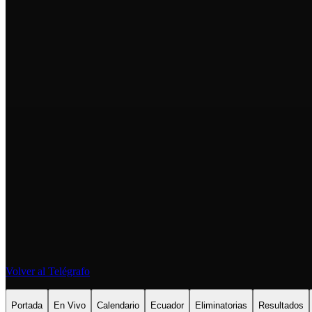
Volver al Telégrafo
Portada
En Vivo
Calendario
Ecuador
Eliminatorias
Resultados