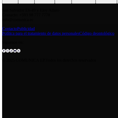
San Salvador E6-49 y Eloy Alfaro
Contacto: +593 98 777 7778
info@comunica.ec
Contacto
Publicidad
Política para el tratamiento de datos personales
Código deontológico
Síguenos en:
© 2025 COMUNICA EP.Todos los derechos reservados