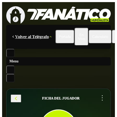
En
Volver al Telégrafo
Portada
Calendario
Vivo
Menu
...
FICHA DEL JUGADOR