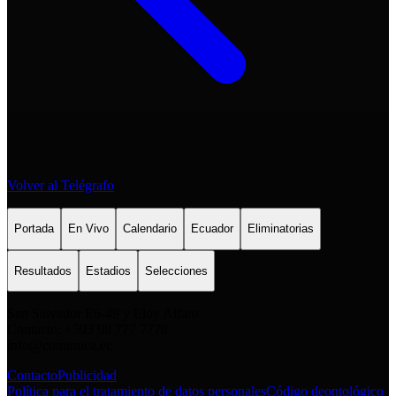
Volver al Telégrafo
Portada
En Vivo
Calendario
Ecuador
Eliminatorias
Resultados
Estadios
Selecciones
San Salvador E6-49 y Eloy Alfaro
Contacto: +593 98 777 7778
info@comunica.ec
Contacto
Publicidad
Política para el tratamiento de datos personales
Código deontológico