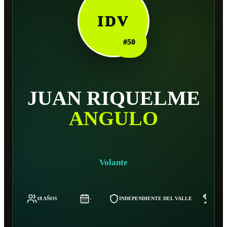
IDV
#
50
JUAN RIQUELME
ANGULO
Volante
18 AÑOS
-
INDEPENDIENTE DEL VALLE
81 K