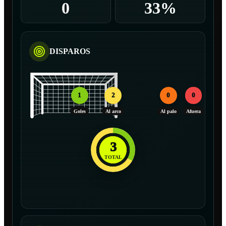
0
33%
DISPAROS
1
2
0
0
Goles
Al arco
Al palo
Afuera
3
TOTAL