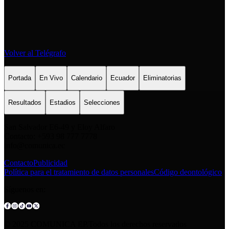
Volver al Telégrafo
Portada
En Vivo
Calendario
Ecuador
Eliminatorias
Resultados
Estadios
Selecciones
San Salvador E6-49 y Eloy Alfaro
Contacto: +593 98 777 7778
info@comunica.ec
Contacto
Publicidad
Política para el tratamiento de datos personales
Código deontológico
Síguenos en:
© 2025 COMUNICA EP.Todos los derechos reservados