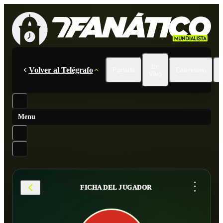
En
Volver al Telégrafo
Portada
Calendario
Vivo
Menu
...
FICHA DEL JUGADOR