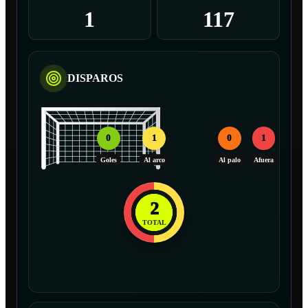
1
117
DISPAROS
0
1
0
1
Goles
Al arco
Al palo
Afuera
2
TOTAL