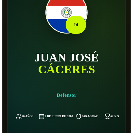
#
4
JUAN JOSÉ
CÁCERES
Defensor
26 AÑOS
1 DE JUNIO DE 2000
PARAGUAY
62 KG