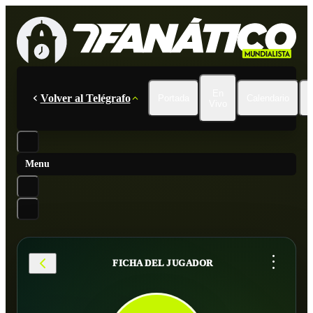
En
Volver al Telégrafo
Portada
Calendario
Vivo
Menu
...
FICHA DEL JUGADOR