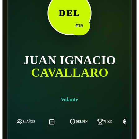
DEL
#
19
JUAN IGNACIO
CAVALLARO
Volante
31 AÑOS
-
DELFÍN
73 KG
172 C