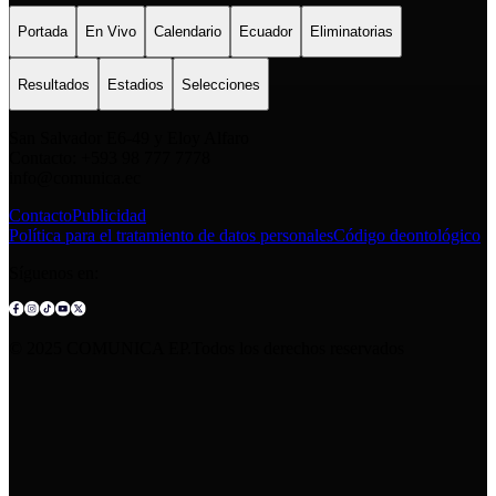
Portada
En Vivo
Calendario
Ecuador
Eliminatorias
Resultados
Estadios
Selecciones
San Salvador E6-49 y Eloy Alfaro
Contacto: +593 98 777 7778
info@comunica.ec
Contacto
Publicidad
Política para el tratamiento de datos personales
Código deontológico
Síguenos en:
© 2025 COMUNICA EP.Todos los derechos reservados