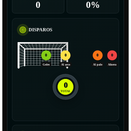
0
0%
DISPAROS
0
0
0
0
Goles
Al arco
Al palo
Afuera
0
TOTAL