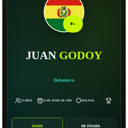
#
--
JUAN
GODOY
Delantero
32 AÑOS
23 DE JUNIO DE 1993
BOLIVIA
-
GOLES
DE JUGADA