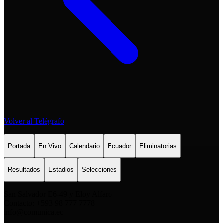
Volver al Telégrafo
Portada
En Vivo
Calendario
Ecuador
Eliminatorias
Resultados
Estadios
Selecciones
San Salvador E6-49 y Eloy Alfaro
Contacto: +593 98 777 7778
info@comunica.ec