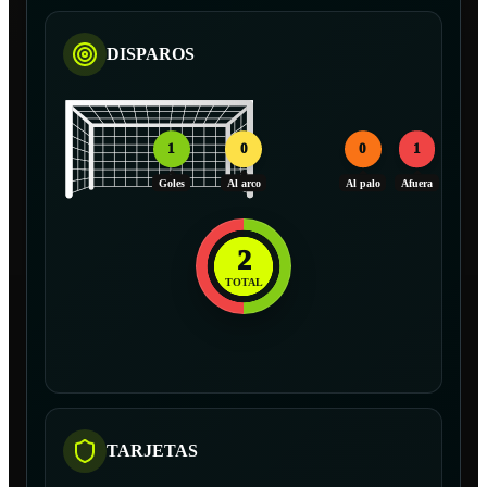
DISPAROS
1
0
0
1
Goles
Al arco
Al palo
Afuera
2
TOTAL
TARJETAS