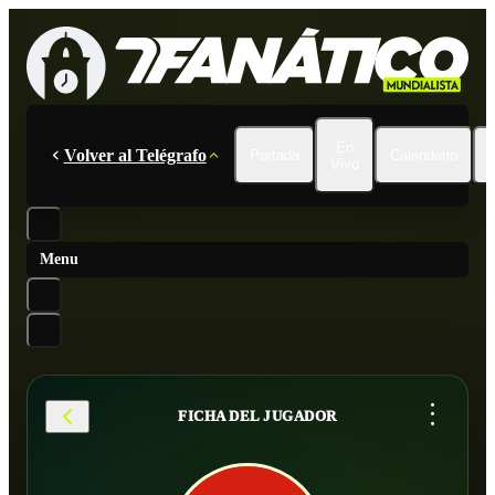
En
Volver al Telégrafo
Portada
Calendario
Vivo
Menu
...
FICHA DEL JUGADOR