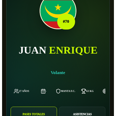
#
70
JUAN
ENRIQUE
Volante
27 AÑOS
-
MANTA F.C.
63 KG
173 C
PASES TOTALES
ASISTENCIAS