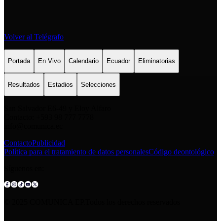
Volver al Telégrafo
Portada
En Vivo
Calendario
Ecuador
Eliminatorias
Resultados
Estadios
Selecciones
San Salvador E6-49 y Eloy Alfaro
Contacto: +593 98 777 7778
info@comunica.ec
Contacto
Publicidad
Política para el tratamiento de datos personales
Código deontológico
Síguenos en:
© 2025 COMUNICA EP.Todos los derechos reservados