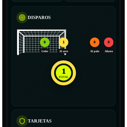
DISPAROS
0
1
0
0
Goles
Al arco
Al palo
Afuera
1
TOTAL
TARJETAS