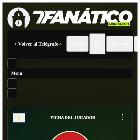
En
Volver al Telégrafo
Portada
Calendario
Vivo
Menu
...
FICHA DEL JUGADOR