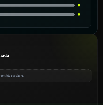
0
0
onada
sponible por ahora.