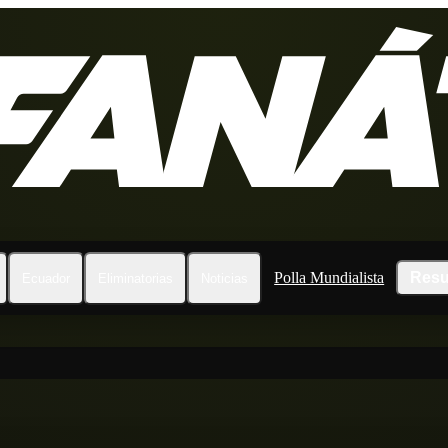
Polla Mundialista
Resu
Ecuador
Eliminatorias
Noticias