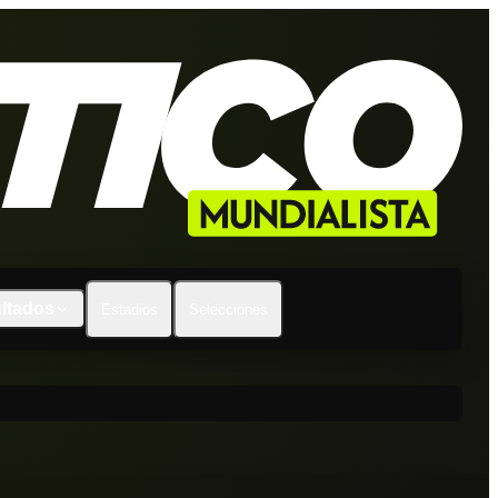
ltados
Estadios
Selecciones