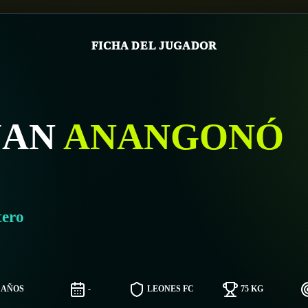
FICHA DEL JUGADOR
UAN
ANANGONÓ
tero
6 AÑOS
-
LEONES FC
75 KG