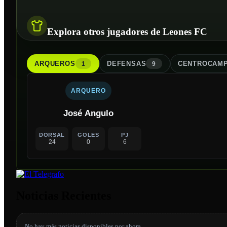
Explora otros jugadores de Leones FC
ARQUERO
S
DEFENSA
S
CENTROCAMP
1
9
ARQUERO
José Angulo
DORSAL
GOLES
PJ
24
0
6
Noticias Recientes
No hay más noticias disponibles por ahora.