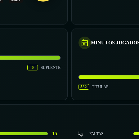
o
Afuera
MINUTOS JUGADO
0
SUPLENTE
582
TITULAR
15
FALTAS