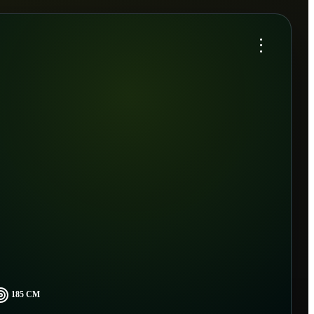
...
185 CM