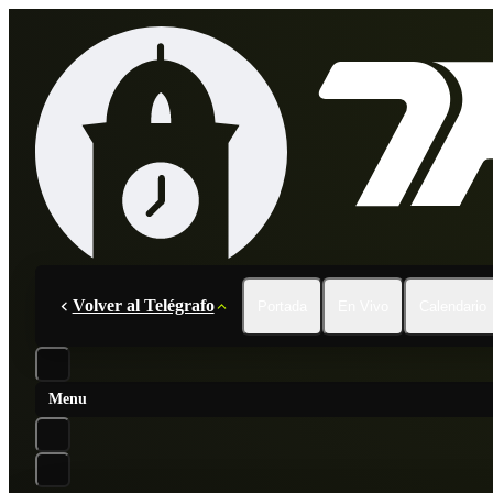
Volver al Telégrafo
Portada
En Vivo
Calendario
Menu