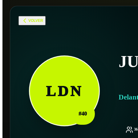
VOLVER
J
LDN
Delan
#
40
3