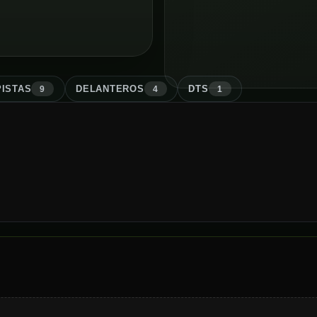
ISTA
S
DELANTERO
S
DT
S
9
4
1