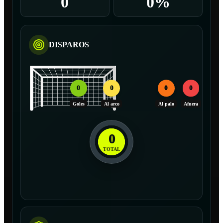
0
0%
DISPAROS
0
0
0
0
Goles
Al arco
Al palo
Afuera
0
TOTAL