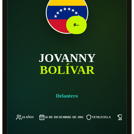
#
--
JOVANNY
BOLÍVAR
Delantero
24 AÑOS
16 DE DICIEMBRE DE 2001
VENEZUELA
68 KG