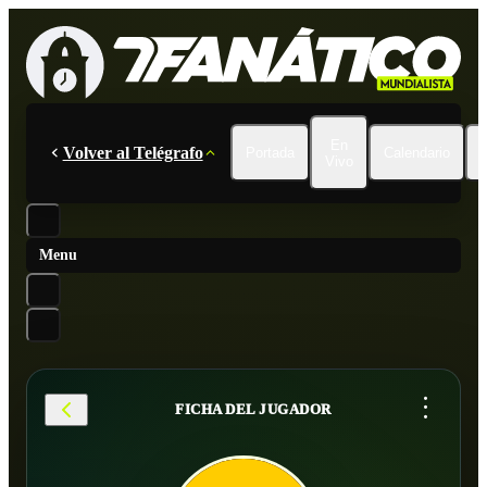
En
Volver al Telégrafo
Portada
Calendario
Vivo
Menu
...
FICHA DEL JUGADOR