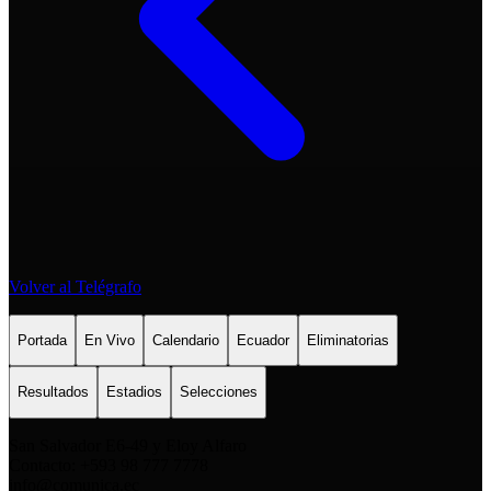
Volver al Telégrafo
Portada
En Vivo
Calendario
Ecuador
Eliminatorias
Resultados
Estadios
Selecciones
San Salvador E6-49 y Eloy Alfaro
Contacto: +593 98 777 7778
info@comunica.ec