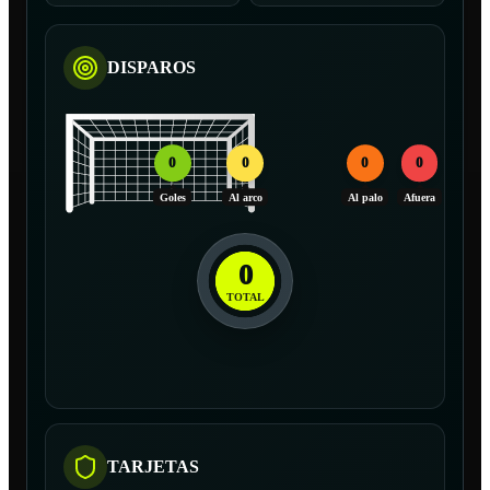
DISPAROS
0
0
0
0
Goles
Al arco
Al palo
Afuera
0
TOTAL
TARJETAS