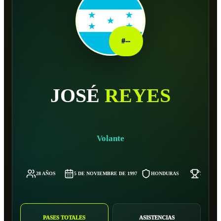
#
--
JOSÉ
REYES
Volante
28 AÑOS
5 DE NOVIEMBRE DE 1997
HONDURAS
76 KG
PASES TOTALES
ASISTENCIAS