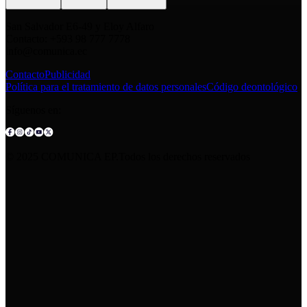
San Salvador E6-49 y Eloy Alfaro
Contacto: +593 98 777 7778
info@comunica.ec
Contacto
Publicidad
Política para el tratamiento de datos personales
Código deontológico
Síguenos en:
© 2025 COMUNICA EP.Todos los derechos reservados