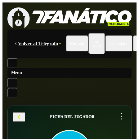
En
Volver al Telégrafo
Portada
Calendario
Vivo
Menu
...
FICHA DEL JUGADOR