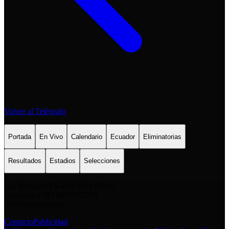
Volver al Telégrafo
Portada
En Vivo
Calendario
Ecuador
Eliminatorias
Resultados
Estadios
Selecciones
San Salvador E6-49 y Eloy Alfaro
Contacto: +593 98 777 7778
info@comunica.ec
Contacto
Publicidad