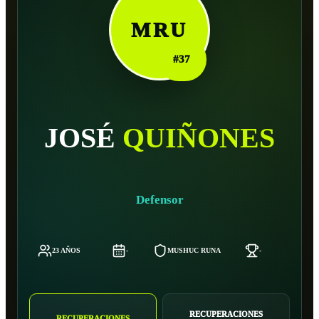
MRU
#
37
JOSÉ
QUIÑONES
Defensor
23 AÑOS
-
MUSHUC RUNA
-
RECUPERACIONES
RECUPERACIONES