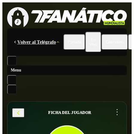
En
Volver al Telégrafo
Portada
Calendario
Vivo
Menu
...
FICHA DEL JUGADOR