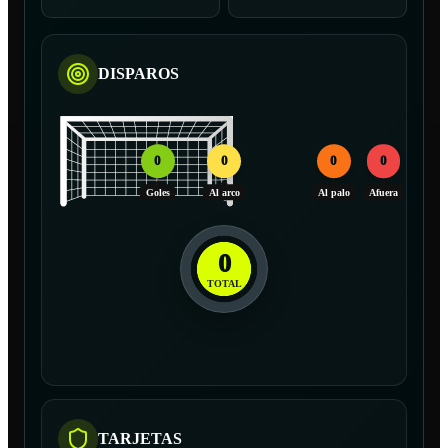
DISPAROS
0
0
0
0
Goles
Al arco
Al palo
Afuera
0
TOTAL
TARJETAS