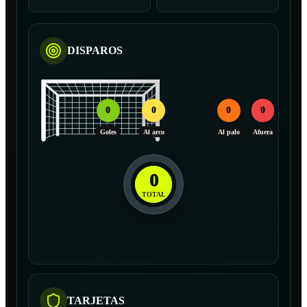
DISPAROS
0
0
0
0
Goles
Al arco
Al palo
Afuera
0
TOTAL
TARJETAS