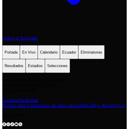
Volver al Telégrafo
Portada
En Vivo
Calendario
Ecuador
Eliminatorias
Resultados
Estadios
Selecciones
San Salvador E6-49 y Eloy Alfaro
Contacto: +593 98 777 7778
info@comunica.ec
Contacto
Publicidad
Política para el tratamiento de datos personales
Código deontológico
Síguenos en: