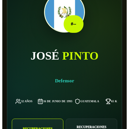
#
--
JOSÉ
PINTO
Defensor
32 AÑOS
16 DE JUNIO DE 1993
GUATEMALA
65 KG
RECUPERACIONES
RECUPERACIONES