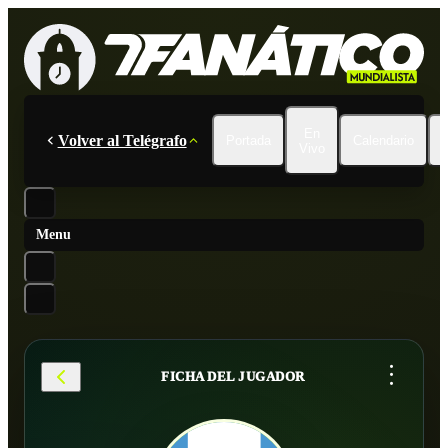
En
Volver al Telégrafo
Portada
Calendario
Vivo
Menu
...
FICHA DEL JUGADOR