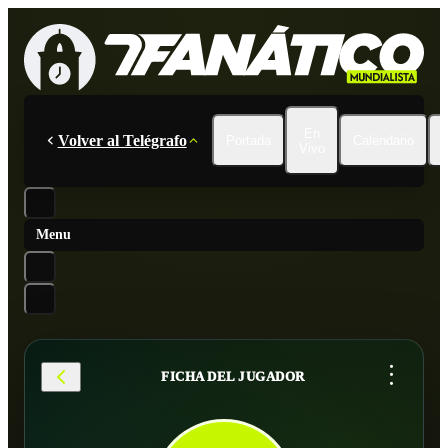
En
Volver al Telégrafo
Portada
Calendario
Vivo
Menu
...
FICHA DEL JUGADOR