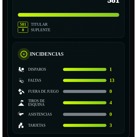
581
581
TITULAR
0
SUPLENTE
INCIDENCIAS
1
DISPAROS
13
FALTAS
0
FUERA DE JUEGO
TIROS DE
4
ESQUINA
0
ASISTENCIAS
3
TARJETAS