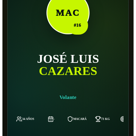
MAC
#
16
JOSÉ LUIS
CAZARES
Volante
34 AÑOS
-
MACARÁ
73 KG
174 C