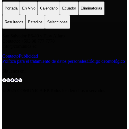
Portada
En Vivo
Calendario
Ecuador
Eliminatorias
Resultados
Estadios
Selecciones
San Salvador E6-49 y Eloy Alfaro
Contacto: +593 98 777 7778
info@comunica.ec
Contacto
Publicidad
Política para el tratamiento de datos personales
Código deontológico
Síguenos en:
© 2025 COMUNICA EP.Todos los derechos reservados