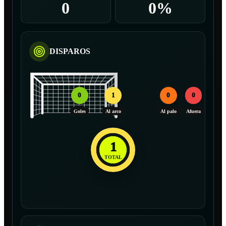
0
0%
DISPAROS
0
1
0
0
Goles
Al arco
Al palo
Afuera
1
TOTAL