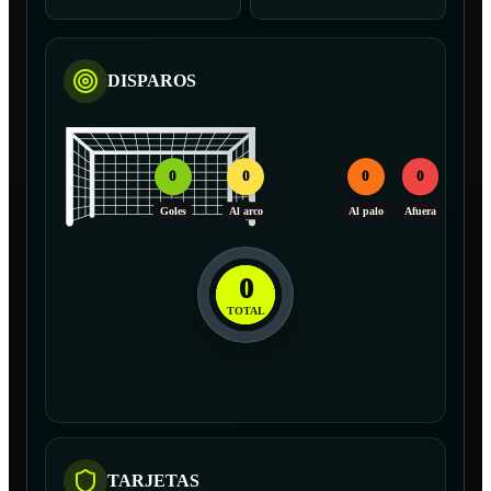
DISPAROS
0
0
0
0
Goles
Al arco
Al palo
Afuera
0
TOTAL
TARJETAS