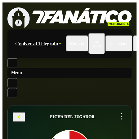
En
Volver al Telégrafo
Portada
Calendario
Vivo
Menu
...
FICHA DEL JUGADOR