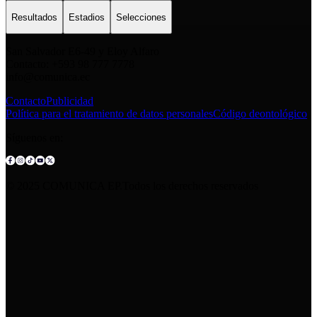
Resultados
Estadios
Selecciones
San Salvador E6-49 y Eloy Alfaro
Contacto: +593 98 777 7778
info@comunica.ec
Contacto
Publicidad
Política para el tratamiento de datos personales
Código deontológico
Síguenos en:
© 2025 COMUNICA EP.Todos los derechos reservados