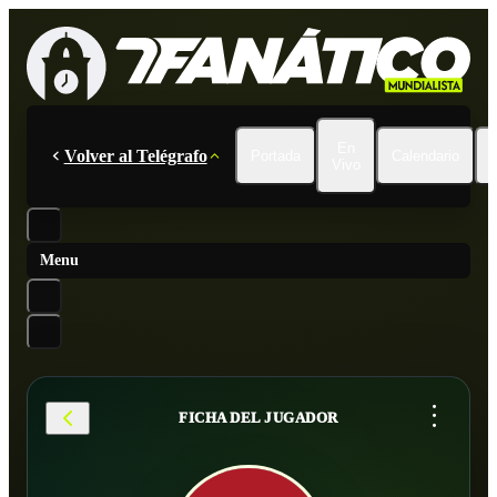
En
Volver al Telégrafo
Portada
Calendario
Vivo
Menu
...
FICHA DEL JUGADOR