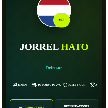
#
25
JORREL
HATO
Defensor
20 AÑOS
7 DE MARZO DE 2006
PAÍSES BAJOS
76 KG
RECUPERACIONES
RECUPERACIONES