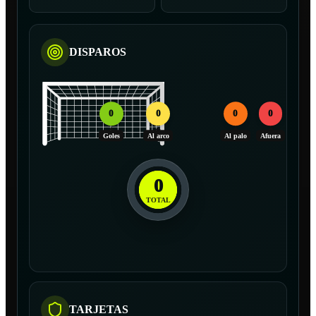
DISPAROS
0
0
0
0
Goles
Al arco
Al palo
Afuera
0
TOTAL
TARJETAS