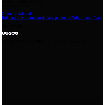
Contacto: +593 98 777 7778
info@comunica.ec
Contacto
Publicidad
Política para el tratamiento de datos personales
Código deontológico
Síguenos en:
© 2025 COMUNICA EP.Todos los derechos reservados