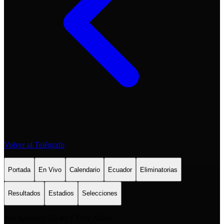
Volver al Telégrafo
Portada
En Vivo
Calendario
Ecuador
Eliminatorias
Resultados
Estadios
Selecciones
San Salvador E6-49 y Eloy Alfaro