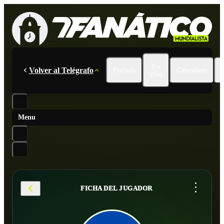
En
Volver al Telégrafo
Portada
Calendario
Vivo
Menu
...
FICHA DEL JUGADOR