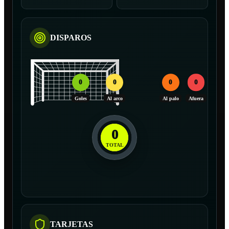
DISPAROS
0
0
0
0
Goles
Al arco
Al palo
Afuera
0
TOTAL
TARJETAS