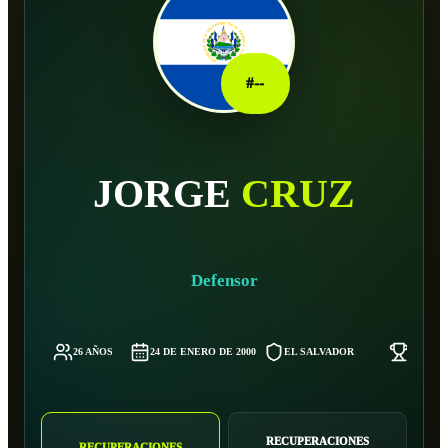
#
--
JORGE
CRUZ
Defensor
26 AÑOS
24 DE ENERO DE 2000
EL SALVADOR
-
RECUPERACIONES
RECUPERACIONES