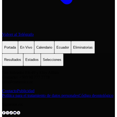
Volver al Telégrafo
Portada
En Vivo
Calendario
Ecuador
Eliminatorias
Resultados
Estadios
Selecciones
San Salvador E6-49 y Eloy Alfaro
Contacto: +593 98 777 7778
info@comunica.ec
Contacto
Publicidad
Política para el tratamiento de datos personales
Código deontológico
Síguenos en: